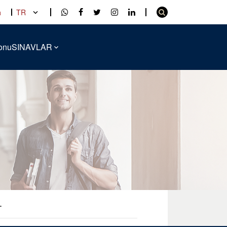
a
TR
onu
SINAVLAR
.