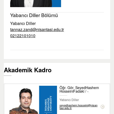
Yabancı Diller Bölümü
Yabancı Diller
tannaz.zand@nisantasi.edu.tr
02122101010
Akademik Kadro
Öğr. Gör. SeyedHashem
HosseiniFadaki / -
Yabancı Diller
seyedhashem.hosseini@nisan
tasi.edu.tr