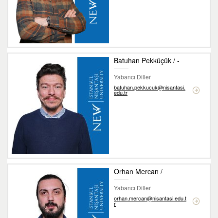
Batuhan Pekküçük / -
Yabancı Diller
batuhan.pekkucuk@nisantasi.
edu.tr
Orhan Mercan /
Yabancı Diller
orhan.mercan@nisantasi.edu.t
r