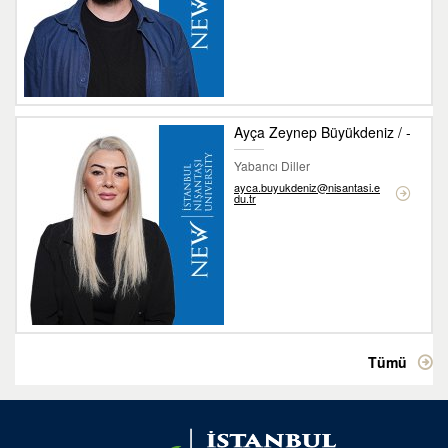
Ayça Zeynep Büyükdeniz / -
Yabancı Diller
ayca.buyukdeniz@nisantasi.e
du.tr
Tümü