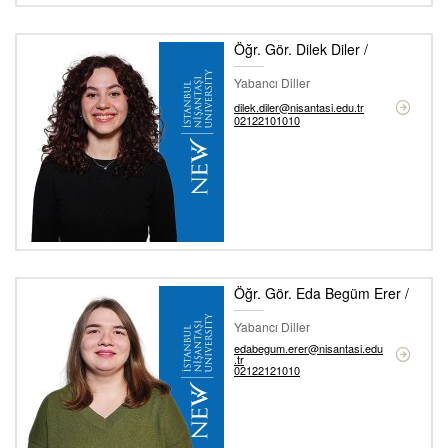
Öğr. Gör. Dilek Diler /
Yabancı Diller
dilek.diler@nisantasi.edu.tr
02122101010
Öğr. Gör. Eda Begüm Erer /
Yabancı Diller
edabegum.erer@nisantasi.edu
.tr
02122121010