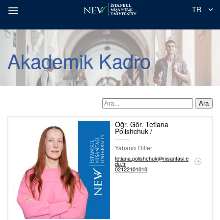
TR
Akademik Kadro
Ara
Öğr. Gör. Tetiana
Polishchuk /
Yabancı Diller
tetiana.polishchuk@nisantasi.e
du.tr
02122101010