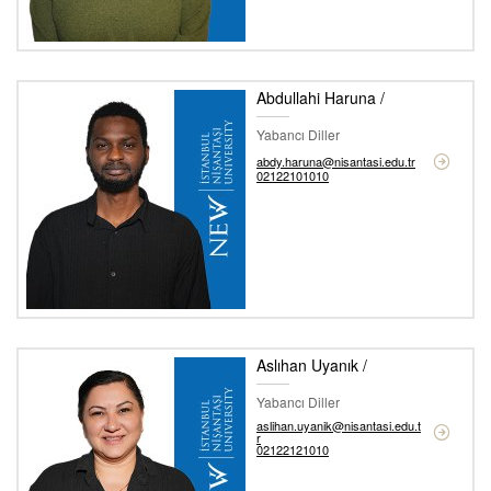
Abdullahi Haruna /
Yabancı Diller
abdy.haruna@nisantasi.edu.tr
02122101010
Aslıhan Uyanık /
Yabancı Diller
aslihan.uyanik@nisantasi.edu.t
r
02122121010