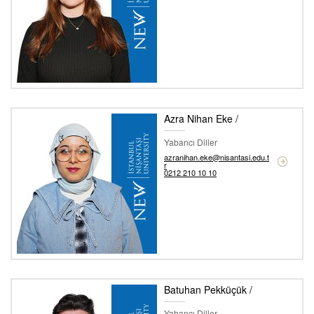
Azra Nihan Eke /
Yabancı Diller
azranihan.eke@nisantasi.edu.t
r
0212 210 10 10
Batuhan Pekküçük /
Yabancı Diller