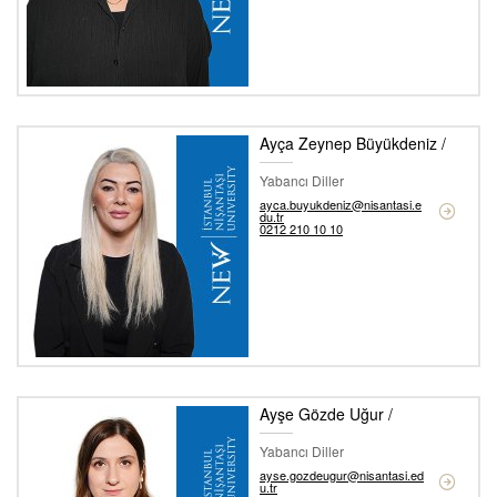
Ayça Zeynep Büyükdeniz /
Yabancı Diller
ayca.buyukdeniz@nisantasi.e
du.tr
0212 210 10 10
Ayşe Gözde Uğur /
Yabancı Diller
ayse.gozdeugur@nisantasi.ed
u.tr