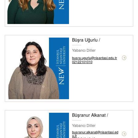
Büşra Uğurlu /
Yabancı Diller
busra.ugurlu@nisantasi.edu.tr
02122101010
Büşranur Alkanat /
Yabancı Diller
busranur.alkanat@nisantasi.ed
u.tr