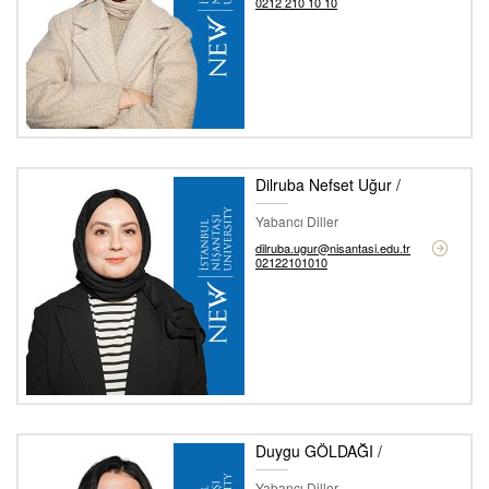
0212 210 10 10
Dilruba Nefset Uğur /
Yabancı Diller
dilruba.ugur@nisantasi.edu.tr
02122101010
Duygu GÖLDAĞI /
Yabancı Diller