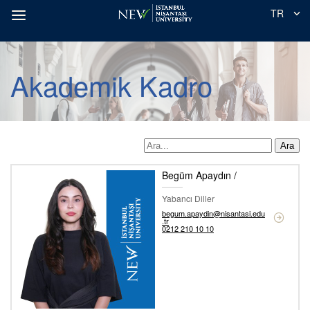
TR
Akademik Kadro
Ara
Begüm Apaydın /
Yabancı Diller
begum.apaydin@nisantasi.edu
.tr
0212 210 10 10