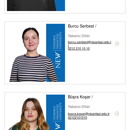
Burcu Serbest /
Yabancı Diller
burcu.serbest@nisantasi.edu.t
r
0212 210 10 10
Büşra Koşar /
Yabancı Diller
busra.kosar@nisantasi.edu.tr
02122101010