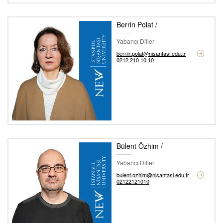
Berrin Polat /
Yabancı Diller
berrin.polat@nisantasi.edu.tr
0212 210 10 10
Bülent Özhim /
Yabancı Diller
bulent.ozhim@nisantasi.edu.tr
02122121010