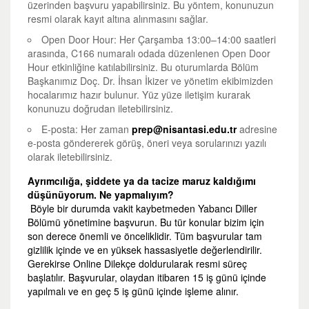
üzerinden başvuru yapabilirsiniz. Bu yöntem, konunuzun
resmi olarak kayıt altına alınmasını sağlar.
Open Door Hour:
Her Çarşamba 13:00–14:00 saatleri
arasında, C166 numaralı odada düzenlenen Open Door
Hour etkinliğine katılabilirsiniz. Bu oturumlarda Bölüm
Başkanımız Doç. Dr. İhsan İkizer ve yönetim ekibimizden
hocalarımız hazır bulunur. Yüz yüze iletişim kurarak
konunuzu doğrudan iletebilirsiniz.
E-posta:
Her zaman
prep@nisantasi.edu.tr
adresine
e-posta göndererek görüş, öneri veya sorularınızı yazılı
olarak iletebilirsiniz.
Ayrımcılığa, şiddete ya da tacize maruz kaldığımı
düşünüyorum. Ne yapmalıyım?
Böyle bir durumda vakit kaybetmeden Yabancı Diller
Bölümü yönetimine başvurun. Bu tür konular bizim için
son derece önemli ve önceliklidir. Tüm başvurular tam
gizlilik içinde ve en yüksek hassasiyetle değerlendirilir.
Gerekirse Online Dilekçe doldurularak resmi süreç
başlatılır. Başvurular, olaydan itibaren 15 iş günü içinde
yapılmalı ve en geç 5 iş günü içinde işleme alınır.