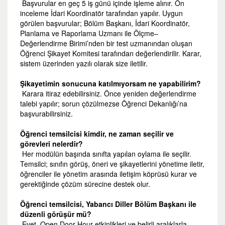
Başvurular en geç 5 iş günü içinde işleme alınır. Ön
inceleme İdari Koordinatör tarafından yapılır. Uygun
görülen başvurular; Bölüm Başkanı, İdari Koordinatör,
Planlama ve Raporlama Uzmanı ile Ölçme–
Değerlendirme Birimi’nden bir test uzmanından oluşan
Öğrenci Şikayet Komitesi tarafından değerlendirilir. Karar,
sistem üzerinden yazılı olarak size iletilir.
Şikayetimin sonucuna katılmıyorsam ne yapabilirim?
Karara itiraz edebilirsiniz. Önce yeniden değerlendirme
talebi yapılır; sorun çözülmezse Öğrenci Dekanlığı’na
başvurabilirsiniz.
Öğrenci temsilcisi kimdir, ne zaman seçilir ve
görevleri nelerdir?
Her modülün başında sınıfta yapılan oylama ile seçilir.
Temsilci; sınıfın görüş, öneri ve şikayetlerini yönetime iletir,
öğrenciler ile yönetim arasında iletişim köprüsü kurar ve
gerektiğinde çözüm sürecine destek olur.
Öğrenci temsilcisi, Yabancı Diller Bölüm Başkanı ile
düzenli görüşür mü?
Evet. Open Door Hour etkinlikleri ve belirli aralıklarla