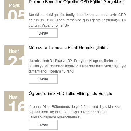
Dinleme Becerileri Öğretimi CPD Eğitimi Gerçekleşti
Mayıs
05
Sürekli mesleki gelişim faaliyetlerimiz kapsamında, aylık CPD
oturumumuz, 30 Nisan Perşembe günü gerçekleştirilmiştir. Bu
oturum, Yabancı Diller Bö
Detay
Münazara Turnuvası Finali Gerçekleştirildi /
Nisan
21
Hazırlık sınıfı B1 Plus ve B2 düzeyindeki öğrencilerimizin
katılımıyla düzenlenen İngilizce münazara turnuvası başarıyla
tamamlandı. Toplam 15 farklı
Detay
Öğrencilerimiz FLD Talks Etkinliğinde Buluştu
Nisan
16
Yabancı Diller Bölümümüzde yürütülen sınıf dışı etkinlikler
kapsamında, üçüncü modül için düzenlenen FLD
Talks etkinliğinde öğrencilerimiz,
Detay