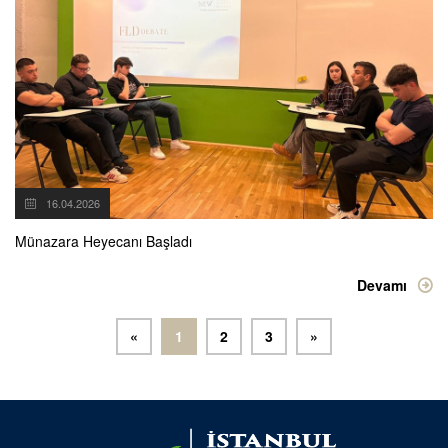
16.04.2026
Münazara Heyecanı Başladı
Devamı
«
1
2
3
»